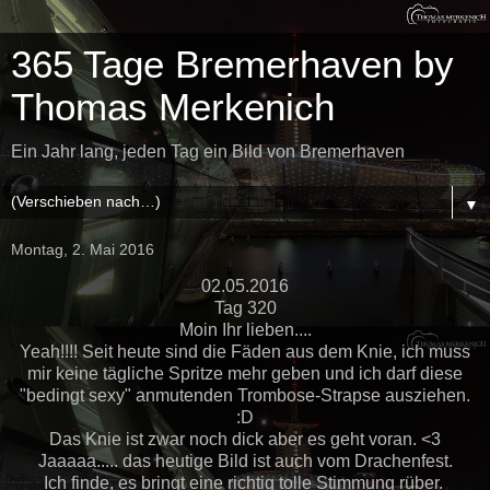
365 Tage Bremerhaven by
Thomas Merkenich
Ein Jahr lang, jeden Tag ein Bild von Bremerhaven
▼
Montag, 2. Mai 2016
02.05.2016
Tag 320
Moin Ihr lieben....
Yeah!!!! Seit heute sind die Fäden aus dem Knie, ich muss
mir keine tägliche Spritze mehr geben und ich darf diese
"bedingt sexy" anmutenden Trombose-Strapse ausziehen.
:D
Das Knie ist zwar noch dick aber es geht voran. <3
Jaaaaa..... das heutige Bild ist auch vom Drachenfest.
Ich finde, es bringt eine richtig tolle Stimmung rüber.